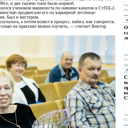
в 90-е, и две тысячи тонн были нормой.
оился учеником машиниста по навивке канатов в СтПЦ-2.
06
ивостью продвигали его по карьерной лестнице:
ик. Был и мастером.
Э
учалось, а потом вошел в процесс, набил, как говорится,
только на практике можно изучить, — считает Виктор.
О
с
л
05
Э
С
н
п
к
С
05