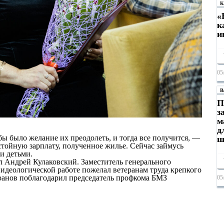
К
«
к
и
05
В
П
з
м
д
бы было желание их преодолеть, и тогда все получится, —
ш
стойную зарплату, полученное жилье. Сейчас займусь
и детьми.
 Андрей Кулаковский. Заместитель генерального
идеологической работе пожелал ветеранам труда крепкого
теранов поблагодарил председатель профкома БМЗ
05