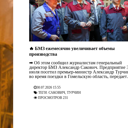
🔥 БМЗ ежемесячно увеличивает объемы
производства
➡ Об этом сообщил журналистам генеральный
директор БМЗ Александр Сакович. Предприятие 
июля посетил премьер-министр Александр Турчи
во время поездки в Гомельскую область, передает
корреспондент БЕЛТА. На повестке — знакомств
с производством, анализ текущей ситуации и
30.07.2026 15:55
обсуждение проблемных вопросов. Как отметил
ТЕГИ:
САКОВИЧ
,
ТУРЧИН
Александр Сакович, производство работает при
ПРОСМОТРОВ 231
сложной конъюнктуре рынка с высоким уровнем
конкуренции в силу […]