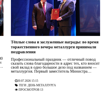
Тёплые слова и заслуженные награды: во время
торжественного вечера металлурги принимали
поздравления
30
Профессиональный праздник — отличный повод
н
сказать слова благодарности в адрес тех, кто вносит
свой вклад в одно большое дело под названием —
о
металлургия. Первый заместитель Министра
промышленности Виктор Щетько во время
торжественной церемонии награждения
20.07.2026 15:15
работников БМЗ зачитал поздравительные адреса от
ТЕГИ:
ДЕНЬ МЕТАЛЛУРГА
имени Президента Беларуси Александра
ПРОСМОТРОВ 13
Лукашенко, Председателя Совета Республики
Национального собрания Натальи Кочановой и
Министра промышленности […]