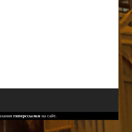
казания
гиперссылки
на сайт.