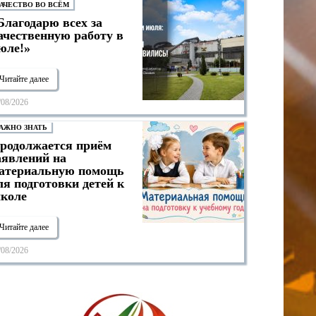
АЧЕСТВО ВО ВСЁМ
Благодарю всех за
ачественную работу в
юле!»
Читайте далее
/08/2026
АЖНО ЗНАТЬ
родолжается приём
аявлений на
атериальную помощь
ля подготовки детей к
коле
Читайте далее
/08/2026