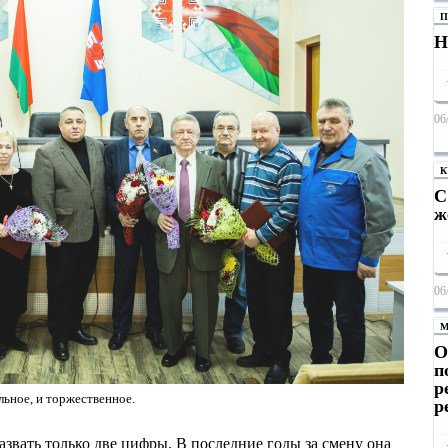
П
Н
06
К
С
ж
06
М
О
п
р
ьное, и торжественное.
р
звать только две цифры. В последние годы за смену она