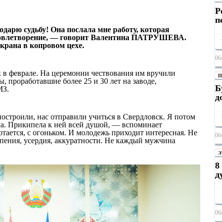
Р
п
дарю судьбу! Она послала мне работу, которая
удовлетворение, — говорит Валентина ПАТРУШЕВА.
крана в копровом цехе.
06
 в феврале. На церемонии чествования им вручили
П
 проработавшие более 25 и 30 лет на заводе,
Б
МЗ.
д
остроили, нас отправили учиться в Свердловск. Я потом
ила. Прикипела к ней всей душой, — вспоминает
отается, с огоньком. И молодежь приходит интересная. Не
06
терпения, усердия, аккуратности. Не каждый мужчина
Э
8
д
06