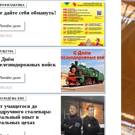
РОФИЛАКТИКА
е дайте себя обмануть!
Читайте далее
/08/2026
УЛЬТУРА
 Днём
елезнодорожных войск
Читайте далее
/08/2026
ОЛОДЁЖЬ БМЗ
т учащегося до
одручного сталевара:
еальный опыт в
еальных цехах