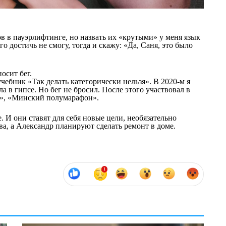
тов в пауэрлифтинге, но назвать их «крутыми» у меня язык
го достичь не смогу, тогда и скажу: «Да, Саня, это было
осит бег.
ебник «Так делать категорически нельзя». В 2020-м я
ла в гипсе. Но бег не бросил. После этого участвовал в
йл», «Минский полумарафон».
. И они ставят для себя новые цели, необязательно
ва, а Александр планируют сделать ремонт в доме.