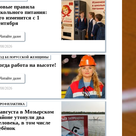
овые правила
кольного питания:
то изменится с 1
ентября
Читайте далее
/08/2026
ОД БЕЛОРУССКОЙ ЖЕНЩИНЫ
огда работа на высоте!
Читайте далее
/08/2026
РОФИЛАКТИКА
 августа в Мозырском
айоне утонули два
еловека, в том числе
ебёнок