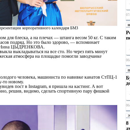
07
Н
зентации корпоративного календаря БМЗ
Р
п
м для блеска, а на плечах — штанга весом 50 кг. С таким
часов подряд. Но это было здорово, — вспоминает
ТК Нина ЦЫДРЕНКОВА.
выкла выкладываться на все сто. Но через пять минут
жеская атмосфера на площадке помогли заводчанке
06
П
молодого человека, машиниста по навивке канатов СтПЦ-1
Б
-то новому.
д
видев пост в Instagram, я пришла на кастинг. А вот
чно, решив, видимо, сделать спортивную пару фишкой
06
Э
8
д