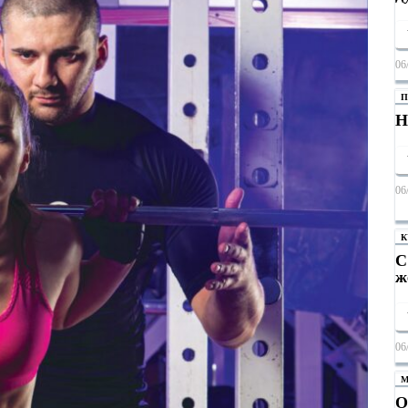
06
П
Н
06
К
С
ж
06
М
О