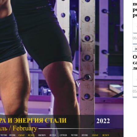
п
р
р
06
Э
О
с
л
05