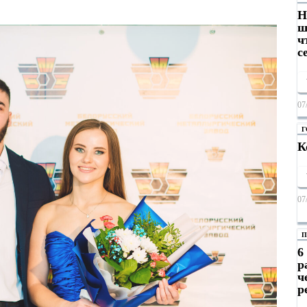
Н
ш
ч
с
07
Г
К
07
П
6
р
ч
р