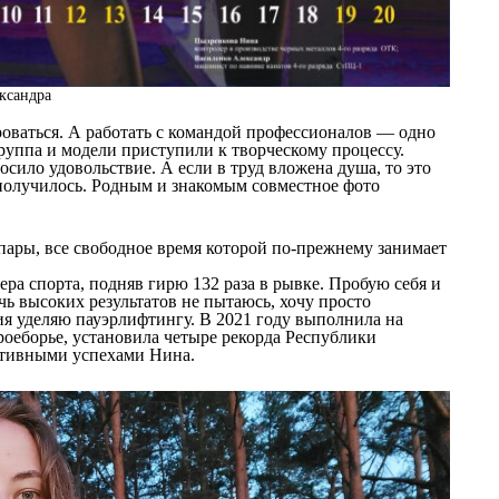
ксандра
оваться. А работать с командой профессионалов — одно
руппа и модели приступили к творческому процессу.
сило удовольствие. А если в труд вложена душа, то это
 получилось. Родным и знакомым совместное фото
пары, все свободное время которой по-прежнему занимает
ра спорта, подняв гирю 132 раза в рывке. Пробую себя и
чь высоких результатов не пытаюсь, хочу просто
ия уделяю пауэрлифтингу. В 2021 году выполнила на
роеборье, установила четыре рекорда Республики
ртивными успехами Нина.