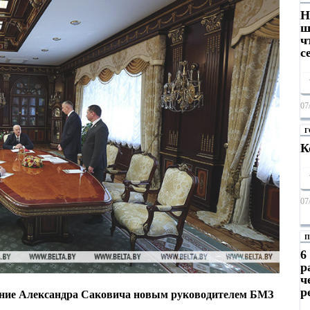
Н
ш
ч
с
07
Г
К
07
П
6
р
ч
р
ение Александра Саковича новым руководителем БМЗ