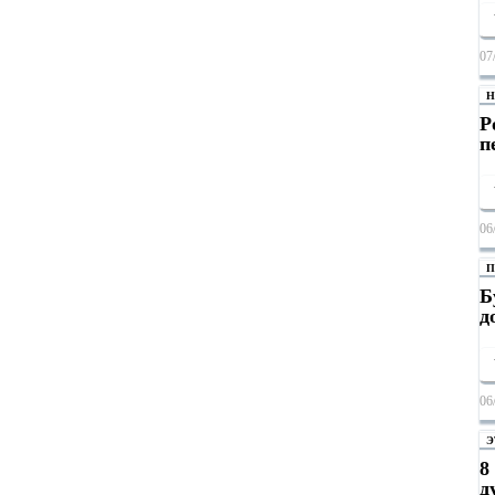
07
Н
Р
п
06
П
Б
д
06
Э
8
д