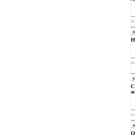
06
П
Н
06
К
С
ж
06
М
О