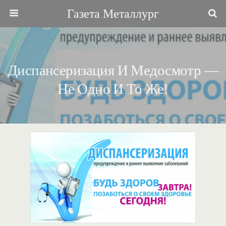
Газета Металлург
Диспансеризация И Медосмотр —
Не Одно И То Же!