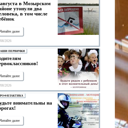
 августа в Мозырском
айоне утонули два
еловека, в том числе
ебёнок
Читайте далее
/08/2026
АШИ ПЕРВИЧКИ
одителям
ервоклассников!
Читайте далее
/08/2026
РОФИЛАКТИКА
удьте внимательны на
орогах!
Читайте далее