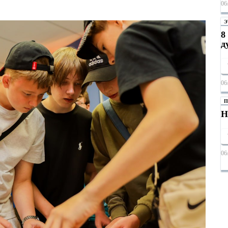
06
Э
8
д
06
П
Н
06