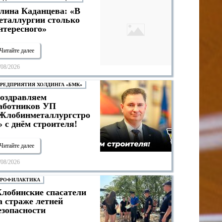
лина Каданцева: «В
еталлургии столько
нтересного»
Читайте далее
/08/2026
РЕДПРИЯТИЯ ХОЛДИНГА «БМК»
оздравляем
аботников УП
Жлобинметаллургстро
» с днём строителя!
Читайте далее
/08/2026
РОФИЛАКТИКА
лобинские спасатели
а страже летней
езопасности