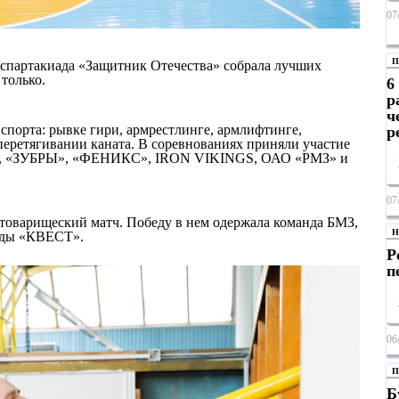
07
П
 спартакиада «Защитник Отечества» собрала лучших
только.
6
р
ч
спорта: рывке гири, армрестлинге, армлифтинге,
р
перетягивании каната. В соревнованиях приняли участие
D, «ЗУБРЫ», «ФЕНИКС», IRON VIKINGS, ОАО «РМЗ» и
07
товарищеский матч. Победу в нем одержала команда БМЗ,
Н
анды «КВЕСТ».
Р
п
06
П
Б