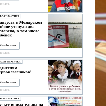
/08/2026
РОФИЛАКТИКА
 августа в Мозырском
айоне утонули два
еловека, в том числе
ебёнок
Читайте далее
/08/2026
АШИ ПЕРВИЧКИ
одителям
ервоклассников!
Читайте далее
/08/2026
РОФИЛАКТИКА
удьте внимательны на