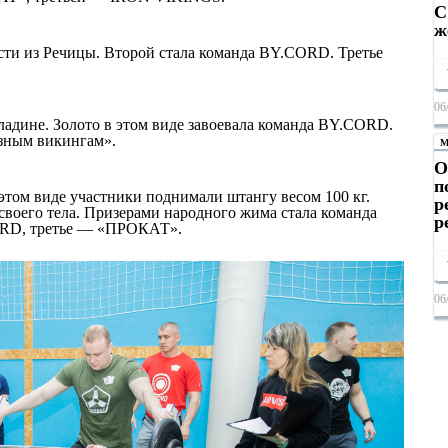
С
ж
ости из Речицы. Второй стала команда BY.CORD. Третье
06
адине. Золото в этом виде завоевала команда BY.CORD.
зным викингам».
М
О
п
этом виде участники поднимали штангу весом 100 кг.
р
своего тела. Призерами народного жима стала команда
р
ORD, третье — «ПРОКАТ».
06