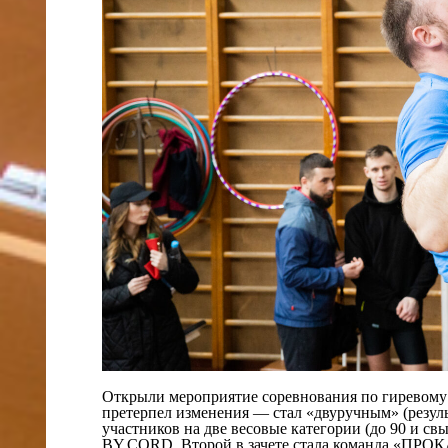
Открыли мероприятие соревнования по гиревому с
претерпел изменения — стал «двуручным» (результ
участников на две весовые категории (до 90 и св
BY.CORD. Второй в зачете стала команда «ПРО