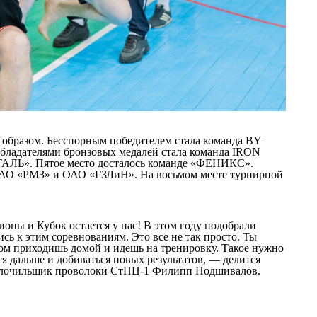
 образом. Бесспорным победителем стала команда BY
ладателями бронзовых медалей стала команда IRON
ТАЛЬ». Пятое место досталось команде «ФЕНИКС».
ОАО «РМЗ» и ОАО «ГЗЛиН». На восьмом месте турнирной
оны и Кубок остается у нас! В этом году подобрали
сь к этим соревнованиям. Это все не так просто. Ты
отом приходишь домой и идешь на тренировку. Такое нужно
ься дальше и добиваться новых результатов, — делится
волочильщик проволоки СтПЦ-1 Филипп Подшивалов.