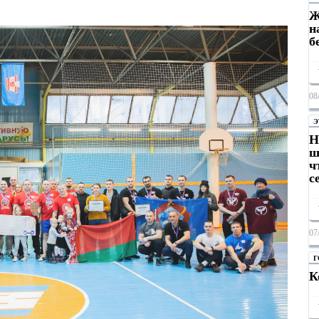
Ж
н
б
08
Э
Н
ш
ч
с
07
Г
К