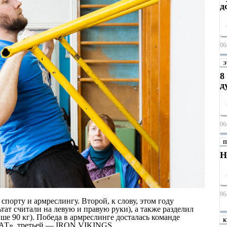
д
06
Э
8
д
06
П
Н
06
порту и армреслингу. Второй, к слову, этом году
ат считали на левую и правую руки), а также разделил
ыше 90 кг). Победа в армреслинге досталась команде
К
КАТ», третьей — IRON VIKINGS.